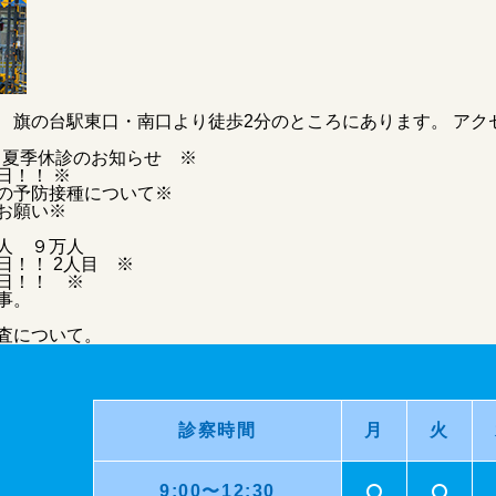
 旗の台駅東口・南口より徒歩2分のところにあります。
アク
 夏季休診のお知らせ ※
日！！ ※
の予防接種について※
お願い※
人 ９万人
日！！ 2人目 ※
日！！ ※
事。
検査について。
診察時間
月
火
9:00〜12:30