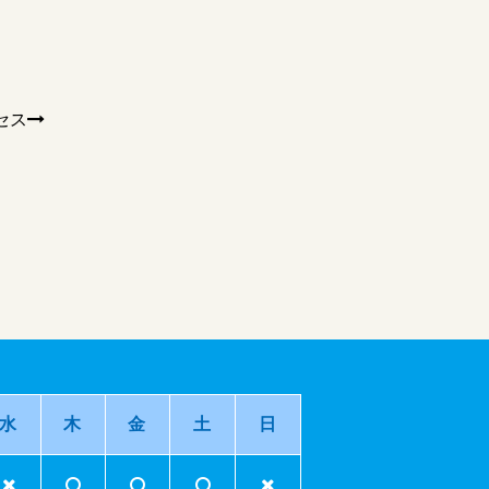
セス
水
木
金
土
日